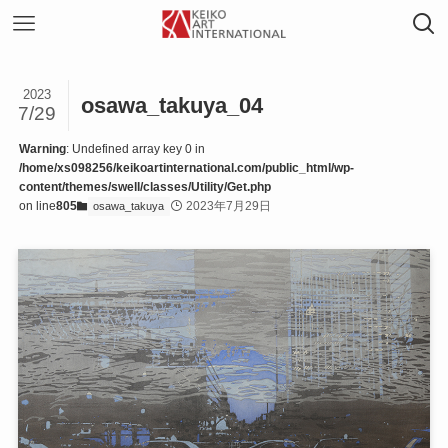
2023
osawa_takuya_04
7/29
Warning
: Undefined array key 0 in
/home/xs098256/keikoartinternational.com/public_html/wp-
content/themes/swell/classes/Utility/Get.php
on line
805
2023年7月29日
osawa_takuya